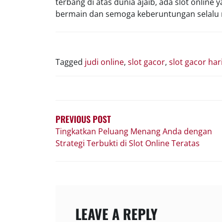
terbang di atas dunia ajaib, ada slot onlin
bermain dan semoga keberuntungan selalu m
Tagged
judi online
,
slot gacor
,
slot gacor hari
POST
NAVIGATION
PREVIOUS POST
Tingkatkan Peluang Menang Anda dengan
Strategi Terbukti di Slot Online Teratas
LEAVE A REPLY