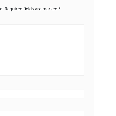
d.
Required fields are marked
*