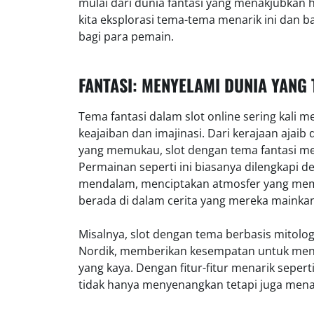
mulai dari dunia fantasi yang menakjubkan
kita eksplorasi tema-tema menarik ini da
bagi para pemain.
FANTASI: MENYELAMI DUNIA YANG
Tema fantasi dalam slot online sering kal
keajaiban dan imajinasi. Dari kerajaan ajaib
yang memukau, slot dengan tema fantasi me
Permainan seperti ini biasanya dilengkapi 
mendalam, menciptakan atmosfer yang mem
berada di dalam cerita yang mereka mainkan
Misalnya, slot dengan tema berbasis mitolog
Nordik, memberikan kesempatan untuk meng
yang kaya. Dengan fitur-fitur menarik sepert
tidak hanya menyenangkan tetapi juga men