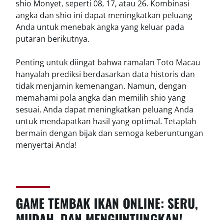
shio Monyet, seperti 08, 17, atau 26. Kombinasi
angka dan shio ini dapat meningkatkan peluang
Anda untuk menebak angka yang keluar pada
putaran berikutnya.
Penting untuk diingat bahwa ramalan Toto Macau
hanyalah prediksi berdasarkan data historis dan
tidak menjamin kemenangan. Namun, dengan
memahami pola angka dan memilih shio yang
sesuai, Anda dapat meningkatkan peluang Anda
untuk mendapatkan hasil yang optimal. Tetaplah
bermain dengan bijak dan semoga keberuntungan
menyertai Anda!
GAME TEMBAK IKAN ONLINE: SERU,
MUDAH, DAN MENGUNTUNGKAN!