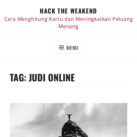
Skip
HACK THE WEAKEND
to
content
Cara Menghitung Kartu dan Meningkatkan Peluang
Menang
MENU
TAG:
JUDI ONLINE