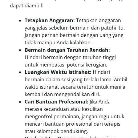
dapat diambil:
Tetapkan Anggaran:
Tetapkan anggaran
yang jelas sebelum bermain dan patuhi itu.
Jangan pernah bermain dengan uang yang
tidak mampu Anda kalahkan.
Bermain dengan Taruhan Rendah:
Hindari bermain dengan taruhan tinggi
untuk membatasi potensi kerugian.
Luangkan Waktu Istirahat:
Hindari
bermain dalam sesi yang terlalu lama. Ambil
waktu istirahat secara teratur untuk menilai
kembali dan mengendalikan diri.
Cari Bantuan Profesional:
Jika Anda
merasa kecanduan atau kesulitan
mengontrol permainan, jangan ragu untuk
mencari bantuan profesional dari terapis
atau kelompok pendukung.