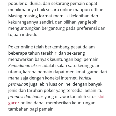
populer di dunia, dan sekarang pemain dapat
menikmatinya baik secara online maupun offline.
Masing-masing format memiliki kelebihan dan
kekurangannya sendiri, dan pilihan yang lebih
menguntungkan bergantung pada preferensi dan
tujuan individu.
Poker online telah berkembang pesat dalam
beberapa tahun terakhir, dan sekarang
menawarkan banyak keuntungan bagi pemain.
Kemudahan akses
adalah salah satu keunggulan
utama, karena pemain dapat menikmati game dari
mana saja dengan koneksi internet.
Variasi
permainan
juga lebih luas online, dengan banyak
jenis dan taruhan poker yang tersedia. Selain itu,
promosi dan bonus
yang ditawarkan oleh situs
slot
gacor
online dapat memberikan keuntungan
tambahan bagi pemain.