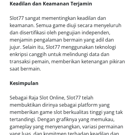
Keadilan dan Keamanan Terjamin
Slot77 sangat mementingkan keadilan dan
keamanan. Semua game diuji secara menyeluruh
dan disertifikasi oleh pengujian independen,
menjamin pengalaman bermain yang adil dan
jujur. Selain itu, Slot77 menggunakan teknologi
enkripsi canggih untuk melindungi data dan
transaksi pemain, memberikan ketenangan pikiran
saat bermain.
Kesimpulan
Sebagai Raja Slot Online, Slot77 telah
membuktikan dirinya sebagai platform yang
memberikan game slot berkualitas tinggi yang tak
tertandingi. Dengan grafiknya yang memukau,
gameplay yang menyenangkan, variasi permainan
yang luas, dan komitmen terhadap keadilan dan