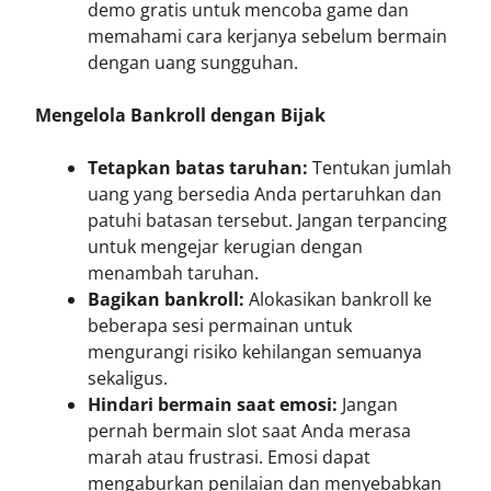
demo gratis untuk mencoba game dan
memahami cara kerjanya sebelum bermain
dengan uang sungguhan.
Mengelola Bankroll dengan Bijak
Tetapkan batas taruhan:
Tentukan jumlah
uang yang bersedia Anda pertaruhkan dan
patuhi batasan tersebut. Jangan terpancing
untuk mengejar kerugian dengan
menambah taruhan.
Bagikan bankroll:
Alokasikan bankroll ke
beberapa sesi permainan untuk
mengurangi risiko kehilangan semuanya
sekaligus.
Hindari bermain saat emosi:
Jangan
pernah bermain slot saat Anda merasa
marah atau frustrasi. Emosi dapat
mengaburkan penilaian dan menyebabkan