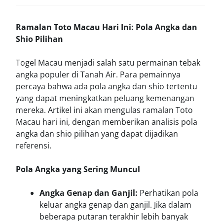
Ramalan Toto Macau Hari Ini: Pola Angka dan
Shio Pilihan
Togel Macau menjadi salah satu permainan tebak
angka populer di Tanah Air. Para pemainnya
percaya bahwa ada pola angka dan shio tertentu
yang dapat meningkatkan peluang kemenangan
mereka. Artikel ini akan mengulas ramalan Toto
Macau hari ini, dengan memberikan analisis pola
angka dan shio pilihan yang dapat dijadikan
referensi.
Pola Angka yang Sering Muncul
Angka Genap dan Ganjil:
Perhatikan pola
keluar angka genap dan ganjil. Jika dalam
beberapa putaran terakhir lebih banyak