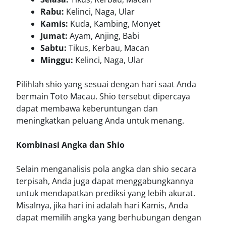
Rabu:
Kelinci, Naga, Ular
Kamis:
Kuda, Kambing, Monyet
Jumat:
Ayam, Anjing, Babi
Sabtu:
Tikus, Kerbau, Macan
Minggu:
Kelinci, Naga, Ular
Pilihlah shio yang sesuai dengan hari saat Anda
bermain Toto Macau. Shio tersebut dipercaya
dapat membawa keberuntungan dan
meningkatkan peluang Anda untuk menang.
Kombinasi Angka dan Shio
Selain menganalisis pola angka dan shio secara
terpisah, Anda juga dapat menggabungkannya
untuk mendapatkan prediksi yang lebih akurat.
Misalnya, jika hari ini adalah hari Kamis, Anda
dapat memilih angka yang berhubungan dengan