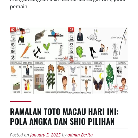
pemain.
RAMALAN TOTO MACAU HARI INI:
POLA ANGKA DAN SHIO PILIHAN
Posted on
January 5, 2025
by
admin
Berita