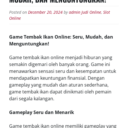
Posted on
December 20, 2024
by
admin
Judi Online
,
Slot
Online
Game Tembak Ikan Online: Seru, Mudah, dan
Menguntungkan!
Game tembak ikan online menjadi hiburan yang
semakin digemari oleh banyak orang. Game ini
menawarkan sensasi seru dan kesempatan untuk
mendapatkan keuntungan finansial. Dengan
gameplay yang mudah dan aturan sederhana,
game tembak ikan dapat dinikmati oleh pemain
dari segala kalangan.
Gameplay Seru dan Menarik
Game tembak ikan online memiliki gameplay yang