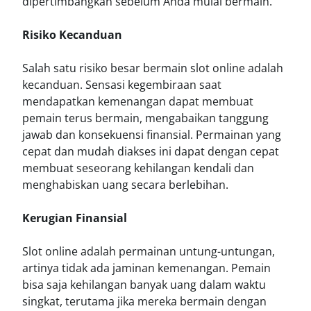
dipertimbangkan sebelum Anda mulai bermain.
Risiko Kecanduan
Salah satu risiko besar bermain slot online adalah
kecanduan. Sensasi kegembiraan saat
mendapatkan kemenangan dapat membuat
pemain terus bermain, mengabaikan tanggung
jawab dan konsekuensi finansial. Permainan yang
cepat dan mudah diakses ini dapat dengan cepat
membuat seseorang kehilangan kendali dan
menghabiskan uang secara berlebihan.
Kerugian Finansial
Slot online adalah permainan untung-untungan,
artinya tidak ada jaminan kemenangan. Pemain
bisa saja kehilangan banyak uang dalam waktu
singkat, terutama jika mereka bermain dengan