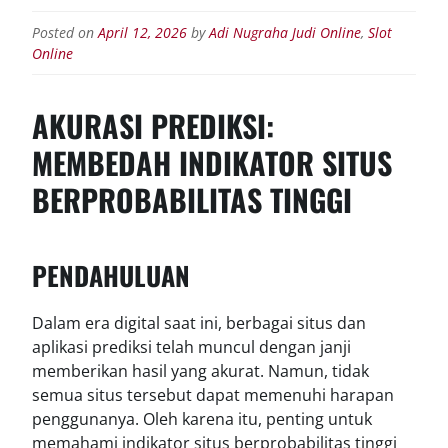
Posted on
April 12, 2026
by
Adi Nugraha
Judi Online
,
Slot
Online
AKURASI PREDIKSI:
MEMBEDAH INDIKATOR SITUS
BERPROBABILITAS TINGGI
PENDAHULUAN
Dalam era digital saat ini, berbagai situs dan
aplikasi prediksi telah muncul dengan janji
memberikan hasil yang akurat. Namun, tidak
semua situs tersebut dapat memenuhi harapan
penggunanya. Oleh karena itu, penting untuk
memahami indikator situs berprobabilitas tinggi