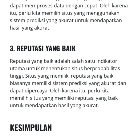
dapat memproses data dengan cepat. Oleh karena
itu, perlu kita memilih situs yang menggunakan
sistem prediksi yang akurat untuk mendapatkan
hasil yang akurat.
3.
REPUTASI YANG BAIK
Reputasi yang baik adalah salah satu indikator
utama untuk menentukan situs berprobabilitas
tinggi. Situs yang memiliki reputasi yang baik
biasanya memiliki sistem prediksi yang akurat dan
dapat dipercaya. Oleh karena itu, perlu kita
memilih situs yang memiliki reputasi yang baik
untuk mendapatkan hasil yang akurat.
KESIMPULAN