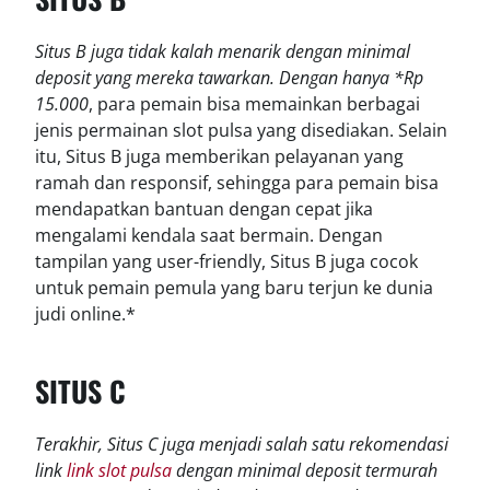
Situs B juga tidak kalah menarik dengan minimal
deposit yang mereka tawarkan. Dengan hanya *Rp
15.000
, para pemain bisa memainkan berbagai
jenis permainan slot pulsa yang disediakan. Selain
itu, Situs B juga memberikan pelayanan yang
ramah dan responsif, sehingga para pemain bisa
mendapatkan bantuan dengan cepat jika
mengalami kendala saat bermain. Dengan
tampilan yang user-friendly, Situs B juga cocok
untuk pemain pemula yang baru terjun ke dunia
judi online.*
SITUS C
Terakhir, Situs C juga menjadi salah satu rekomendasi
link
link slot pulsa
dengan minimal deposit termurah