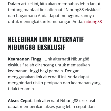
Dalam artikel ini, kita akan membahas lebih lanjut
tentang manfaat link alternatif Nibung88 eksklusif
dan bagaimana Anda dapat menggunakannya
untuk meningkatkan kemenangan Anda.
nibung88
KELEBIHAN LINK ALTERNATIF
NIBUNG88 EKSKLUSIF
Keamanan Tinggi
: Link alternatif Nibung88
eksklusif telah dirancang untuk memastikan
keamanan tinggi bagi pemain. Dengan
menggunakan link alternatif ini, Anda dapat
menghindari risiko penipuan dan keamanan yang
tidak terjamin.
Akses Cepat
: Link alternatif Nibung88 eksklusif
dapat memberikan akses yang lebih cepat dan