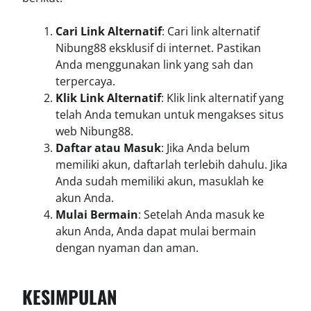
Cari Link Alternatif
: Cari link alternatif
Nibung88 eksklusif di internet. Pastikan
Anda menggunakan link yang sah dan
terpercaya.
Klik Link Alternatif
: Klik link alternatif yang
telah Anda temukan untuk mengakses situs
web Nibung88.
Daftar atau Masuk
: Jika Anda belum
memiliki akun, daftarlah terlebih dahulu. Jika
Anda sudah memiliki akun, masuklah ke
akun Anda.
Mulai Bermain
: Setelah Anda masuk ke
akun Anda, Anda dapat mulai bermain
dengan nyaman dan aman.
KESIMPULAN