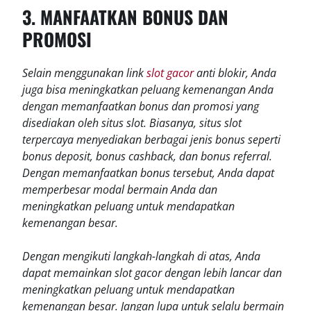
3. MANFAATKAN BONUS DAN
PROMOSI
Selain menggunakan link
slot gacor
anti blokir, Anda
juga bisa meningkatkan peluang kemenangan Anda
dengan memanfaatkan bonus dan promosi yang
disediakan oleh situs slot. Biasanya, situs slot
terpercaya menyediakan berbagai jenis bonus seperti
bonus deposit, bonus cashback, dan bonus referral.
Dengan memanfaatkan bonus tersebut, Anda dapat
memperbesar modal bermain Anda dan
meningkatkan peluang untuk mendapatkan
kemenangan besar.
Dengan mengikuti langkah-langkah di atas, Anda
dapat memainkan slot gacor dengan lebih lancar dan
meningkatkan peluang untuk mendapatkan
kemenangan besar. Jangan lupa untuk selalu bermain