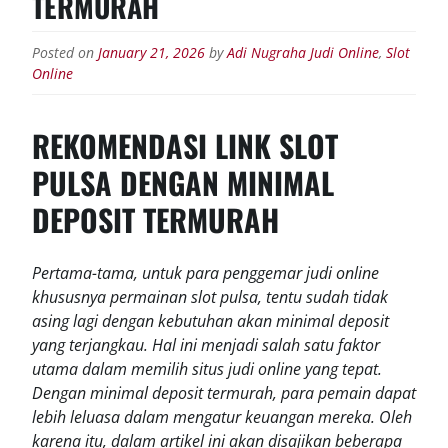
TERMURAH
Posted on
January 21, 2026
by
Adi Nugraha
Judi Online
,
Slot
Online
REKOMENDASI LINK SLOT
PULSA DENGAN MINIMAL
DEPOSIT TERMURAH
Pertama-tama, untuk para penggemar judi online
khususnya permainan slot pulsa, tentu sudah tidak
asing lagi dengan kebutuhan akan minimal deposit
yang terjangkau. Hal ini menjadi salah satu faktor
utama dalam memilih situs judi online yang tepat.
Dengan minimal deposit termurah, para pemain dapat
lebih leluasa dalam mengatur keuangan mereka. Oleh
karena itu, dalam artikel ini akan disajikan beberapa