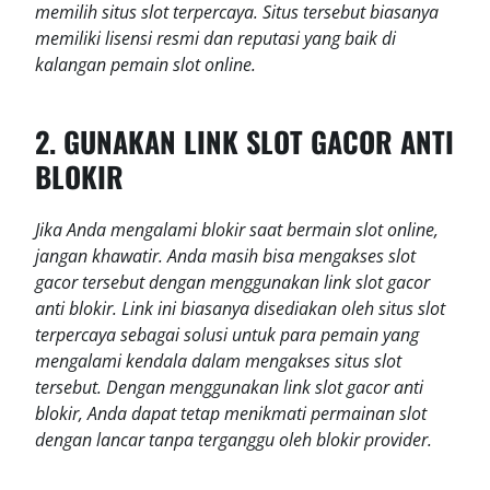
memilih situs slot terpercaya. Situs tersebut biasanya
memiliki lisensi resmi dan reputasi yang baik di
kalangan pemain slot online.
2. GUNAKAN LINK SLOT GACOR ANTI
BLOKIR
Jika Anda mengalami blokir saat bermain slot online,
jangan khawatir. Anda masih bisa mengakses slot
gacor tersebut dengan menggunakan link slot gacor
anti blokir. Link ini biasanya disediakan oleh situs slot
terpercaya sebagai solusi untuk para pemain yang
mengalami kendala dalam mengakses situs slot
tersebut. Dengan menggunakan link slot gacor anti
blokir, Anda dapat tetap menikmati permainan slot
dengan lancar tanpa terganggu oleh blokir provider.