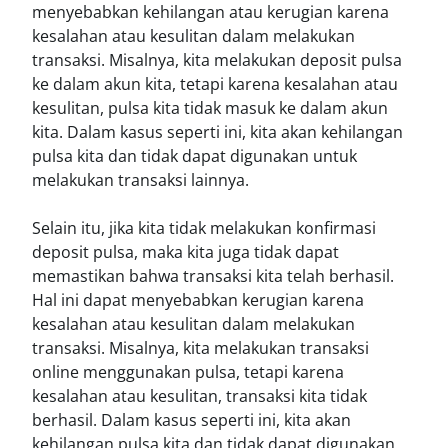
menyebabkan kehilangan atau kerugian karena
kesalahan atau kesulitan dalam melakukan
transaksi. Misalnya, kita melakukan deposit pulsa
ke dalam akun kita, tetapi karena kesalahan atau
kesulitan, pulsa kita tidak masuk ke dalam akun
kita. Dalam kasus seperti ini, kita akan kehilangan
pulsa kita dan tidak dapat digunakan untuk
melakukan transaksi lainnya.
Selain itu, jika kita tidak melakukan konfirmasi
deposit pulsa, maka kita juga tidak dapat
memastikan bahwa transaksi kita telah berhasil.
Hal ini dapat menyebabkan kerugian karena
kesalahan atau kesulitan dalam melakukan
transaksi. Misalnya, kita melakukan transaksi
online menggunakan pulsa, tetapi karena
kesalahan atau kesulitan, transaksi kita tidak
berhasil. Dalam kasus seperti ini, kita akan
kehilangan pulsa kita dan tidak dapat digunakan