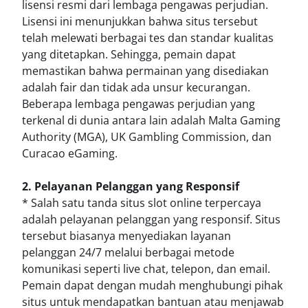
lisensi resmi dari lembaga pengawas perjudian.
Lisensi ini menunjukkan bahwa situs tersebut
telah melewati berbagai tes dan standar kualitas
yang ditetapkan. Sehingga, pemain dapat
memastikan bahwa permainan yang disediakan
adalah fair dan tidak ada unsur kecurangan.
Beberapa lembaga pengawas perjudian yang
terkenal di dunia antara lain adalah Malta Gaming
Authority (MGA), UK Gambling Commission, dan
Curacao eGaming.
2. Pelayanan Pelanggan yang Responsif
* Salah satu tanda situs slot online terpercaya
adalah pelayanan pelanggan yang responsif. Situs
tersebut biasanya menyediakan layanan
pelanggan 24/7 melalui berbagai metode
komunikasi seperti live chat, telepon, dan email.
Pemain dapat dengan mudah menghubungi pihak
situs untuk mendapatkan bantuan atau menjawab