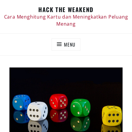
Skip
HACK THE WEAKEND
to
Cara Menghitung Kartu dan Meningkatkan Peluang
content
Menang
MENU