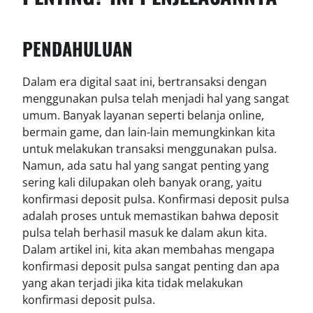
PENDAHULUAN
Dalam era digital saat ini, bertransaksi dengan
menggunakan pulsa telah menjadi hal yang sangat
umum. Banyak layanan seperti belanja online,
bermain game, dan lain-lain memungkinkan kita
untuk melakukan transaksi menggunakan pulsa.
Namun, ada satu hal yang sangat penting yang
sering kali dilupakan oleh banyak orang, yaitu
konfirmasi deposit pulsa. Konfirmasi deposit pulsa
adalah proses untuk memastikan bahwa deposit
pulsa telah berhasil masuk ke dalam akun kita.
Dalam artikel ini, kita akan membahas mengapa
konfirmasi deposit pulsa sangat penting dan apa
yang akan terjadi jika kita tidak melakukan
konfirmasi deposit pulsa.