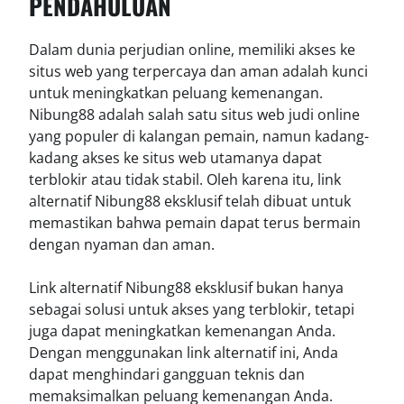
PENDAHULUAN
Dalam dunia perjudian online, memiliki akses ke
situs web yang terpercaya dan aman adalah kunci
untuk meningkatkan peluang kemenangan.
Nibung88 adalah salah satu situs web judi online
yang populer di kalangan pemain, namun kadang-
kadang akses ke situs web utamanya dapat
terblokir atau tidak stabil. Oleh karena itu, link
alternatif Nibung88 eksklusif telah dibuat untuk
memastikan bahwa pemain dapat terus bermain
dengan nyaman dan aman.
Link alternatif Nibung88 eksklusif bukan hanya
sebagai solusi untuk akses yang terblokir, tetapi
juga dapat meningkatkan kemenangan Anda.
Dengan menggunakan link alternatif ini, Anda
dapat menghindari gangguan teknis dan
memaksimalkan peluang kemenangan Anda.